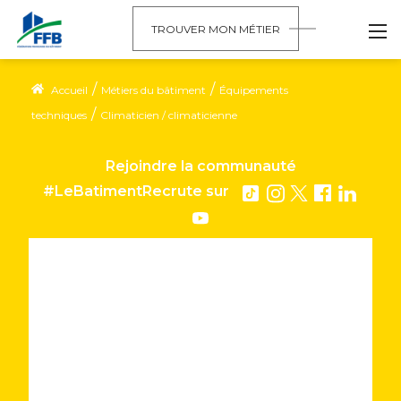
TROUVER MON MÉTIER
/
/
Accueil
Métiers du bâtiment
Équipements
/
techniques
Climaticien / climaticienne
Rejoindre la communauté
#LeBatimentRecrute
sur