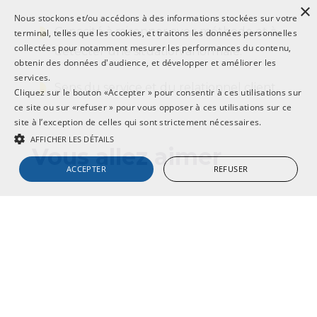
×
Nous stockons et/ou accédons à des informations stockées sur votre
Capacité à raisonner avec méthode et à
terminal, telles que les cookies, et traitons les données personnelles
collectées pour notamment mesurer les performances du contenu,
détecter une situation anormale.
obtenir des données d'audience, et développer et améliorer les
services.
Sens du service et du relationnel client.
Cliquez sur le bouton «Accepter » pour consentir à ces utilisations sur
ce site ou sur «refuser » pour vous opposer à ces utilisations sur ce
site à l’exception de celles qui sont strictement nécessaires.
AFFICHER LES DÉTAILS
Vous allez aimer
ACCEPTER
REFUSER
STRICTEMENT NÉCESSAIRES
CIBLAGE
Travailler sur des chantiers variés.
FONCTIONNALITÉ
NON CLASSIFIÉS
Réaliser des tâches précises et
complexes.
Strictement nécessaires
Ciblage
Fonctionnalité
Non classifiés
Travailler en équipe.