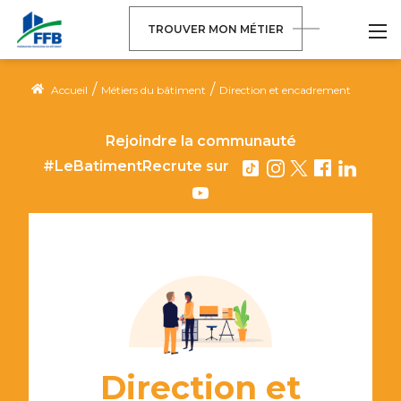
TROUVER MON MÉTIER
/
/
Accueil
Métiers du bâtiment
Direction et encadrement
Rejoindre la communauté
#LeBatimentRecrute
sur
Direction et