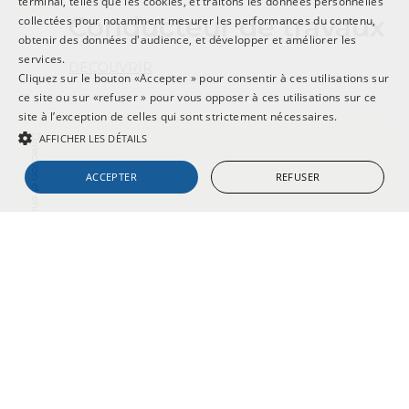
terminal, telles que les cookies, et traitons les données personnelles
Conducteur de travaux
collectées pour notamment mesurer les performances du contenu,
obtenir des données d'audience, et développer et améliorer les
services.
DÉCOUVRIR
Cliquez sur le bouton «Accepter » pour consentir à ces utilisations sur
ce site ou sur «refuser » pour vous opposer à ces utilisations sur ce
site à l’exception de celles qui sont strictement nécessaires.
AFFICHER LES DÉTAILS
Direction et encadrement
ACCEPTER
REFUSER
STRICTEMENT NÉCESSAIRES
CIBLAGE
FONCTIONNALITÉ
NON CLASSIFIÉS
Strictement nécessaires
Ciblage
Fonctionnalité
Non classifiés
Les cookies strictement nécessaires habilitent des fonctionnalités de base
du site Web telles que la connexion des utilisateurs et la gestion des